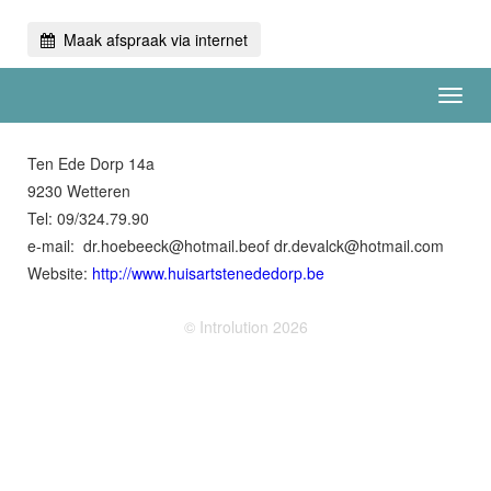
Maak afspraak via internet
Toggl
navig
Ten Ede Dorp 14a
9230 Wetteren
Tel: 09/324.79.90
e-mail:
eb.liamtoh@kceebeoh.rd
of
moc.liamtoh@kclaved.rd
Website:
http://www.huisartstenededorp.be
© Introlution 2026